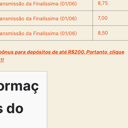
8,75
7,00
8,50
ônus para depósitos de até R$200. Portanto, clique
!!
formaç
s do