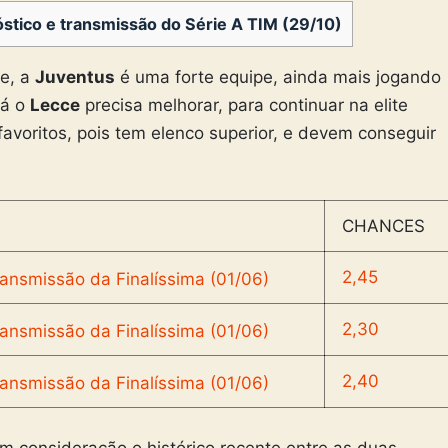
óstico e transmissão do Série A TIM (29/10)
e, a
Juventus
é uma forte equipe, ainda mais jogando
Já o
Lecce
precisa melhorar, para continuar na elite
favoritos, pois tem elenco superior, e devem conseguir
CHANCES
2,45
2,30
2,40
 consideração o histórico recente entre as duas