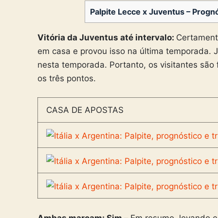
Palpite Lecce x Juventus – Progn
Vitória da Juventus até intervalo:
Certament
em casa e provou isso na última temporada. 
nesta temporada. Portanto, os visitantes são 
os três pontos.
CASA DE APOSTAS
Ambas marcam: Sim –
Em resumo, levando em