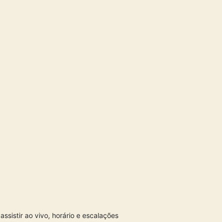
ssistir ao vivo, horário e escalações