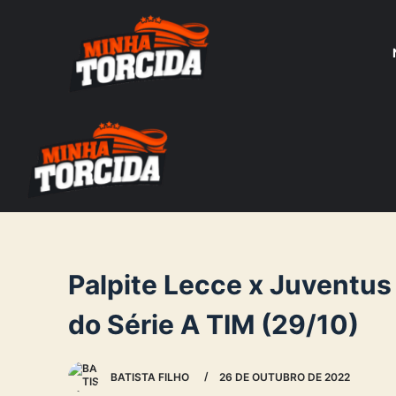
S
k
i
p
t
o
c
o
n
t
e
Palpite Lecce x Juventus
n
do Série A TIM (29/10)
t
BATISTA FILHO
26 DE OUTUBRO DE 2022