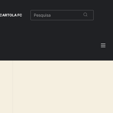
CARTOLA FC