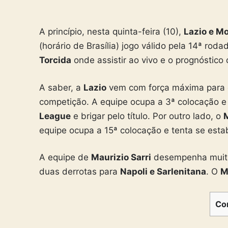
A princípio, nesta quinta-feira (10),
Lazio e M
(horário de Brasília) jogo válido pela 14ª rod
Torcida
onde assistir ao vivo e o prognóstico 
A saber, a
Lazio
vem com força máxima para es
competição. A equipe ocupa a 3ª colocação e
League
e brigar pelo título. Por outro lado, o
equipe ocupa a 15ª colocação e tenta se estab
A equipe de
Maurizio Sarri
desempenha muito b
duas derrotas para
Napoli e Sarlenitana
. O
M
Co