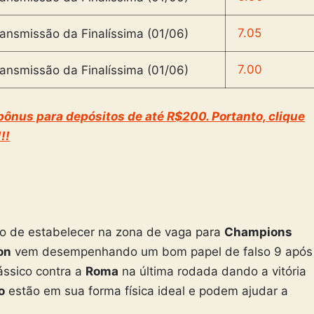
7.05
7.00
ônus para depósitos de até R$200. Portanto, clique
!!
ão de estabelecer na zona de vaga para
Champions
on
vem desempenhando um bom papel de falso 9 após
ássico contra a
Roma
na última rodada dando a vitória
o
estão em sua forma física ideal e podem ajudar a