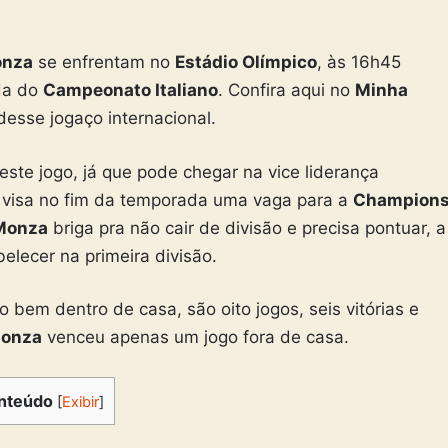
onza
se enfrentam no
Estádio Olímpico
, às 16h45
ada do
Campeonato Italiano
. Confira aqui no
Minha
desse jogaço internacional.
te jogo, já que pode chegar na vice liderança
 visa no fim da temporada uma vaga para a
Champion
Monza
briga pra não cair de divisão e precisa pontuar, a
elecer na primeira divisão.
em dentro de casa, são oito jogos, seis vitórias e
onza
venceu apenas um jogo fora de casa.
nteúdo
[
Exibir
]