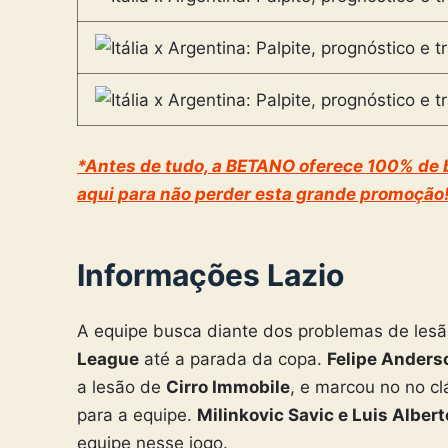
*Antes de tudo, a BETANO oferece 100% de b
aqui para não perder esta grande promoção!
Informações Lazio
A equipe busca diante dos problemas de les
League
até a parada da copa.
Felipe Anders
a lesão de
Cirro Immobile
, e marcou no no cl
para a equipe.
Milinkovic Savic e Luis Albert
equipe nesse jogo.