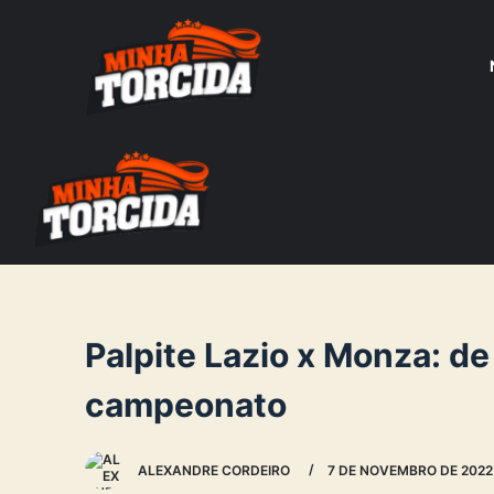
S
k
i
p
t
o
c
o
n
t
e
Palpite Lazio x Monza: de
n
campeonato
t
ALEXANDRE CORDEIRO
7 DE NOVEMBRO DE 2022