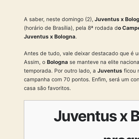
A saber, neste domingo (2),
Juventus x Bolo
(horário de Brasília), pela 8ª rodada d
o Campe
Juventus x Bologna
.
Antes de tudo, vale deixar destacado que é 
Assim, o
Bologna
se manteve na elite naciona
temporada. Por outro lado, a
Juventus
ficou 
campanha com 70 pontos. Enfim, será um conf
casa são favoritos.
Juventus x B