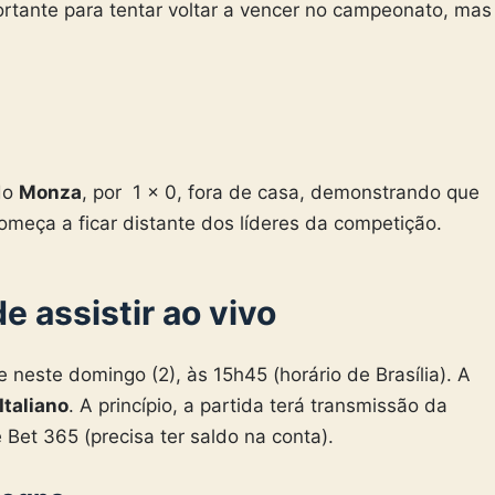
portante para tentar voltar a vencer no campeonato, mas
do
Monza
, por 1 x 0, fora de casa, demonstrando que
 começa a ficar distante dos líderes da competição.
 assistir ao vivo
 neste domingo (2), às 15h45 (horário de Brasília). A
taliano
. A princípio, a partida terá transmissão da
 Bet 365 (precisa ter saldo na conta).