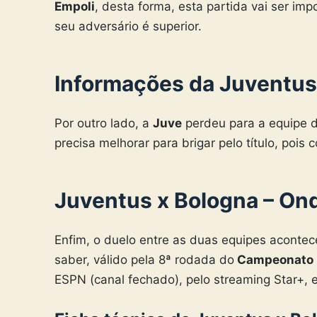
Empoli
, desta forma, esta partida vai ser im
seu adversário é superior.
Informações da Juventus
Por outro lado, a
Juve
perdeu para a equipe 
precisa melhorar para brigar pelo título, pois
Juventus x Bologna – Onde
Enfim, o duelo entre as duas equipes acontece
saber, válido pela 8ª rodada do
Campeonato I
ESPN (canal fechado), pelo streaming Star+, e