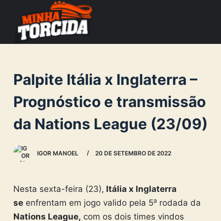
S
k
i
p
t
Palpite Itália x Inglaterra –
o
c
Prognóstico e transmissão
o
da Nations League (23/09)
n
t
e
IGOR MANOEL
20 DE SETEMBRO DE 2022
n
t
Nesta sexta-feira (23),
Itália x Inglaterra
a
se
enfrentam em jogo valido pela 5
rodada da
Nations League,
com os dois times vindos