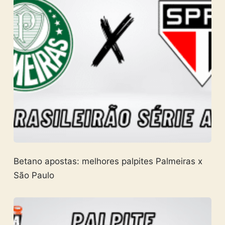
Betano apostas: melhores palpites Palmeiras x
São Paulo