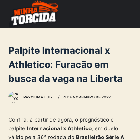
S
k
i
p
t
Palpite Internacional x
o
c
Athletico: Furacão em
o
busca da vaga na Liberta
n
t
e
PAYCIUMA LUIZ
4 DE NOVEMBRO DE 2022
n
t
Confira, a partir de agora, o prognóstico e
palpite
Internacional x Athletico,
em duelo
válido pela 36ª rodada do
Brasileirão
Série A