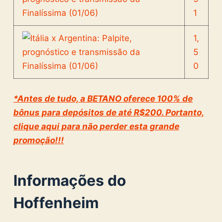
1
1,
5
0
*Antes de tudo, a BETANO oferece 100% de
bônus para depósitos de até R$200. Portanto,
clique aqui para não perder esta grande
promoção!!!
Informações do
Hoffenheim