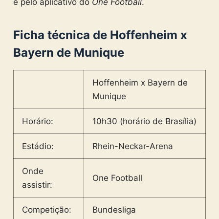
e pelo aplicativo do
One Football
.
Ficha técnica de Hoffenheim x
Bayern de Munique
Hoffenheim x Bayern de
Munique
Horário:
10h30 (horário de Brasília)
Estádio:
Rhein-Neckar-Arena
Onde
One Football
assistir:
Competição:
Bundesliga