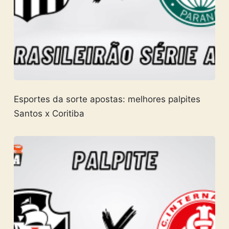
Esportes da sorte apostas: melhores palpites
Santos x Coritiba