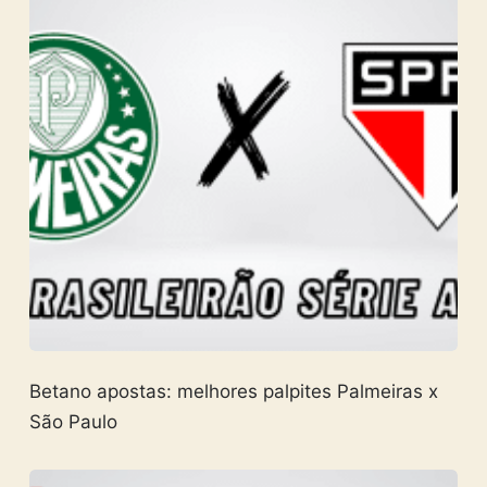
Betano apostas: melhores palpites Palmeiras x
São Paulo