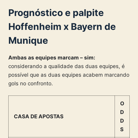
Prognóstico e palpite
Hoffenheim x Bayern de
Munique
Ambas as equipes marcam – sim:
considerando a qualidade das duas equipes, é
possível que as duas equipes acabem marcando
gols no confronto.
O
D
CASA DE APOSTAS
D
S