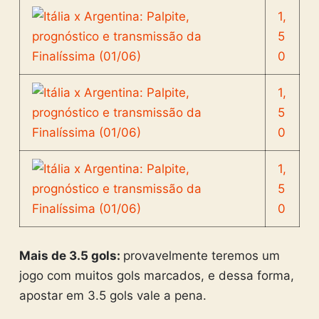
1,
5
0
1,
5
0
1,
5
0
Mais de 3.5 gols:
provavelmente teremos um
jogo com muitos gols marcados, e dessa forma,
apostar em 3.5 gols vale a pena.