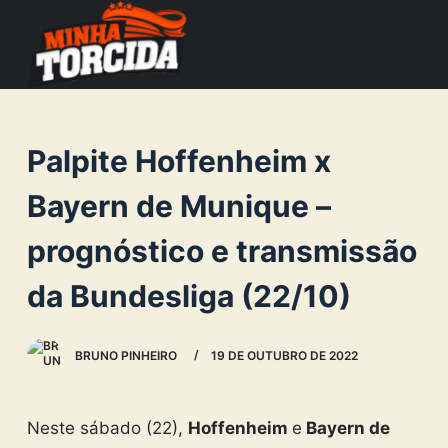
S
k
i
p
t
Palpite Hoffenheim x
o
c
Bayern de Munique –
o
prognóstico e transmissão
n
t
da Bundesliga (22/10)
e
n
BRUNO PINHEIRO
19 DE OUTUBRO DE 2022
t
Neste sábado (22),
Hoffenheim
e
Bayern de