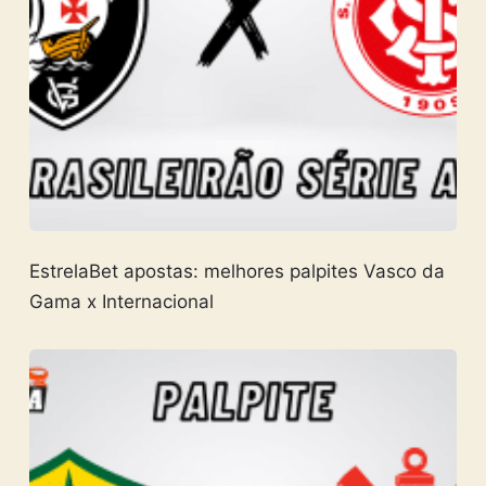
EstrelaBet apostas: melhores palpites Vasco da
Gama x Internacional