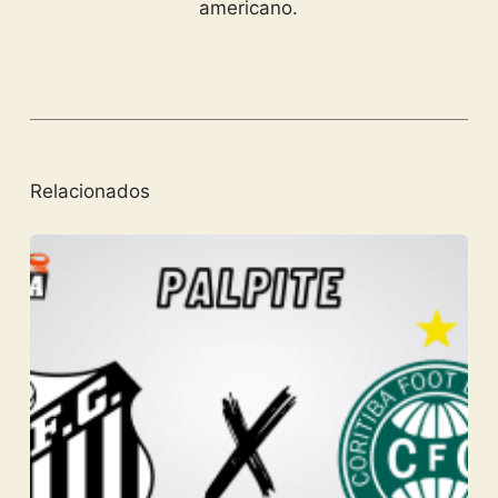
americano.
Relacionados