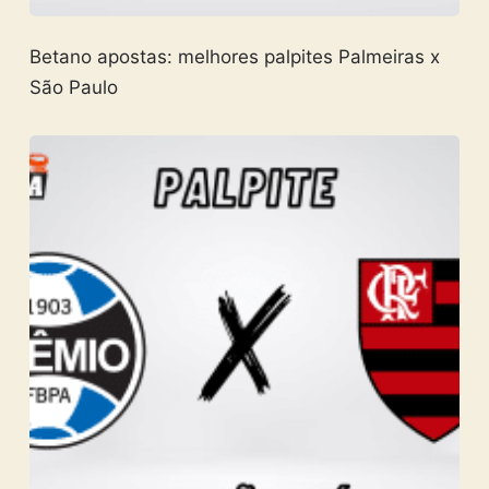
Betano apostas: melhores palpites Palmeiras x
São Paulo