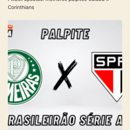
Corinthians