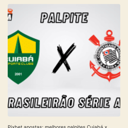
Pixbet apostas: melhores palpites Cuiabá x