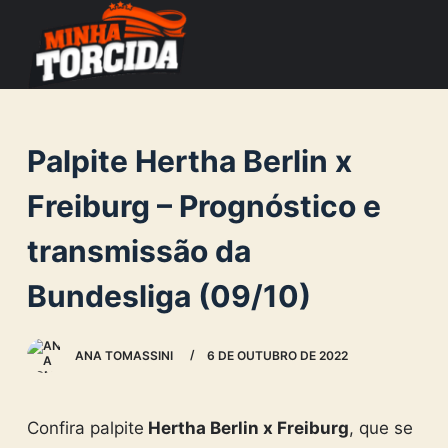
S
k
i
p
t
Palpite Hertha Berlin x
o
c
Freiburg – Prognóstico e
o
transmissão da
n
t
Bundesliga (09/10)
e
n
ANA TOMASSINI
6 DE OUTUBRO DE 2022
t
Confira palpite
Hertha Berlin x Freiburg
, que se