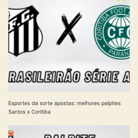
Esportes da sorte apostas: melhores palpites
Santos x Coritiba