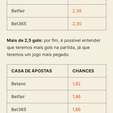
Betfair
2,36
Bet365
2,30
Mais de 2,5 gols:
por fim, é possível entender
que teremos mais gols na partida, já que
teremos um jogo mais pegado.
CASA DE APOSTAS
CHANCES
Betano
1,82
Betfair
1,86
Bet365
1,86