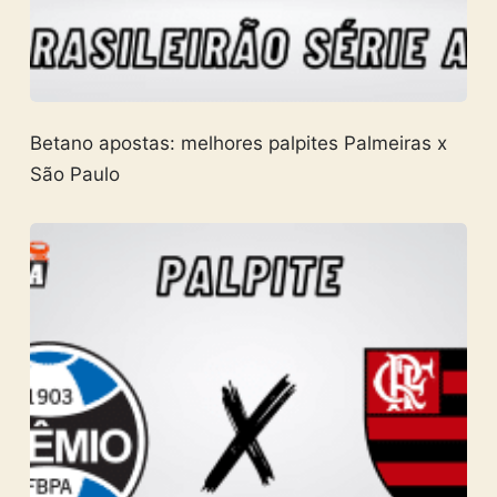
Betano apostas: melhores palpites Palmeiras x
São Paulo