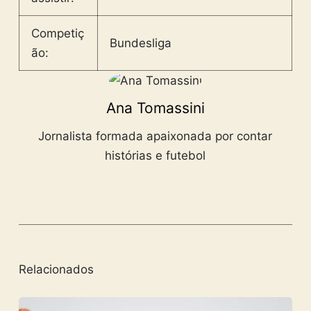
Competiç
Bundesliga
ão:
Ana Tomassini
Jornalista formada apaixonada por contar
histórias e futebol
Relacionados