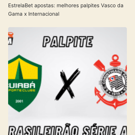
EstrelaBet apostas: melhores palpites Vasco da
Gama x Internacional