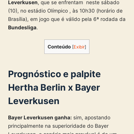
Leverkusen
, que se enfrentam neste sábado
(10), no estádio Olímpico , às 10h30 (horário de
Brasília), em jogo que é válido pela 6ª rodada da
Bundesliga
.
Conteúdo
[
Exibir
]
Prognóstico e palpite
Hertha Berlin x Bayer
Leverkusen
Bayer Leverkusen ganha:
sim, apostando
principalmente na superioridade do Bayer