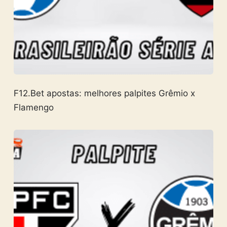
F12.Bet apostas: melhores palpites Grêmio x
Flamengo