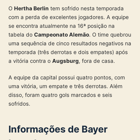
O
Hertha Berlin
tem sofrido nesta temporada
com a perda de excelentes jogadores. A equipe
se encontra atualmente na
16ª posição na
tabela do
Campeonato Alemão
. O time quebrou
uma sequência de cinco resultados negativos na
temporada (três derrotas e dois empates) após
a vitória contra o
Augsburg
, fora de casa.
A equipe da capital possui quatro pontos, com
uma vitória, um empate e três derrotas. Além
disso, foram quatro gols marcados e seis
sofridos.
Informações de Bayer