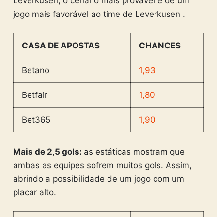
Leverkusen, o cenário mais provável é de um
jogo mais favorável ao time de Leverkusen .
CASA DE APOSTAS
CHANCES
Betano
1,93
Betfair
1,80
Bet365
1,90
Mais de 2,5 gols:
as estáticas mostram que
ambas as equipes sofrem muitos gols. Assim,
abrindo a possibilidade de um jogo com um
placar alto.