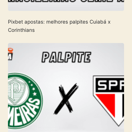
Pixbet apostas: melhores palpites Cuiabá x
Corinthians