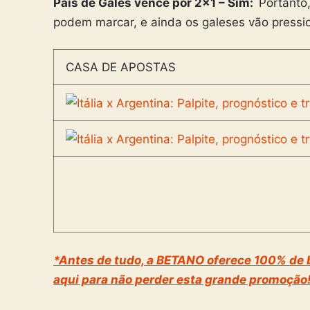
País de Gales vence por 2×1 – Sim:
Portanto,
podem marcar, e ainda os galeses vão press
CASA DE APOSTAS
*Antes de tudo, a BETANO oferece 100% de b
aqui para não perder esta grande promoção!