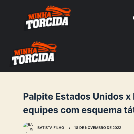
S
k
i
p
t
o
c
o
n
t
e
Palpite Estados Unidos x 
n
equipes com esquema tá
t
BATISTA FILHO
18 DE NOVEMBRO DE 2022