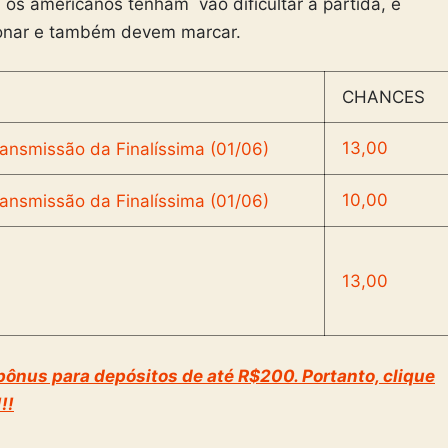
 os americanos tenham vão dificultar a partida, e
ionar e também devem marcar.
CHANCES
13,00
10,00
13,00
ônus para depósitos de até R$200. Portanto, clique
!!