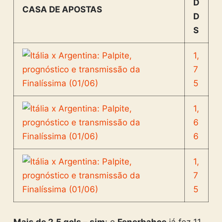
D
CASA DE APOSTAS
D
S
1,
7
5
1,
6
6
1,
7
5
Mais de 2.5 gols – sim
: o
Fenerbahçe
já fez 11