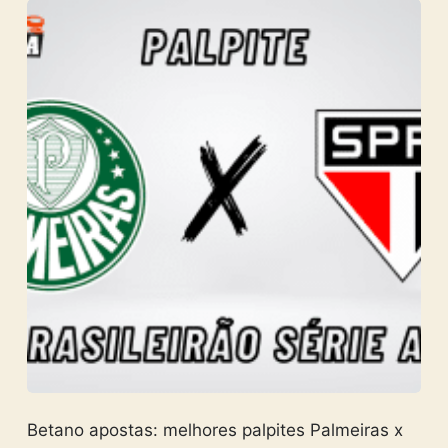
Betano apostas: melhores palpites Palmeiras x