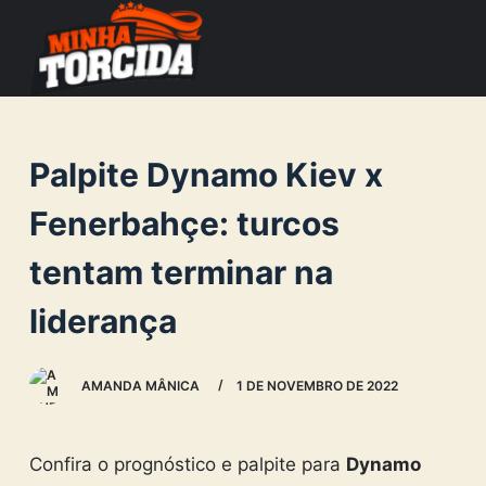
S
k
i
p
t
Palpite Dynamo Kiev x
o
c
Fenerbahçe: turcos
o
tentam terminar na
n
t
liderança
e
n
AMANDA MÂNICA
1 DE NOVEMBRO DE 2022
t
Confira o prognóstico e palpite para
Dynamo