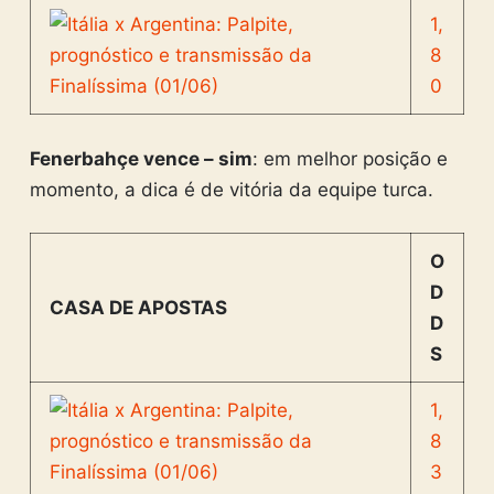
1,
8
0
Fenerbahçe vence – sim
: em melhor posição e
momento, a dica é de vitória da equipe turca.
O
D
CASA DE APOSTAS
D
S
1,
8
3