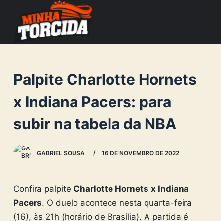
S
k
i
p
t
Palpite Charlotte Hornets
o
c
x Indiana Pacers: para
o
subir na tabela da NBA
n
t
e
GABRIEL SOUSA
16 DE NOVEMBRO DE 2022
n
t
Confira palpite
Charlotte Hornets
x Indiana
Pacers
. O duelo acontece nesta quarta-feira
(16), às 21h (horário de Brasília). A partida é