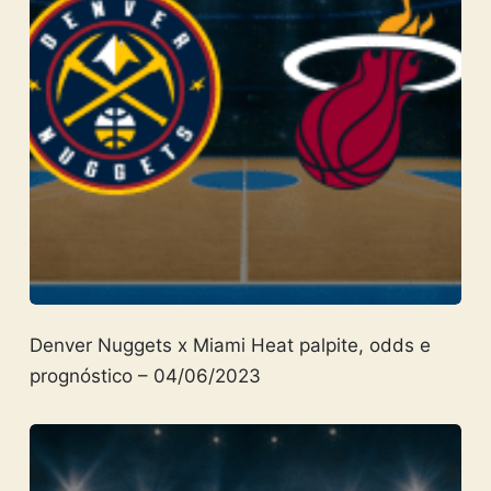
Denver Nuggets x Miami Heat palpite, odds e
prognóstico – 04/06/2023