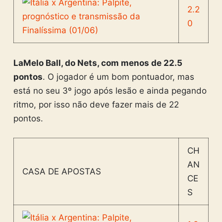
2.2
0
LaMelo Ball, do Nets, com menos de 22.5
pontos
. O jogador é um bom pontuador, mas
está no seu 3º jogo após lesão e ainda pegando
ritmo, por isso não deve fazer mais de 22
pontos.
CH
AN
CASA DE APOSTAS
CE
S