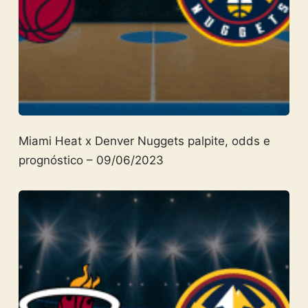
Miami Heat x Denver Nuggets palpite, odds e
prognóstico – 09/06/2023