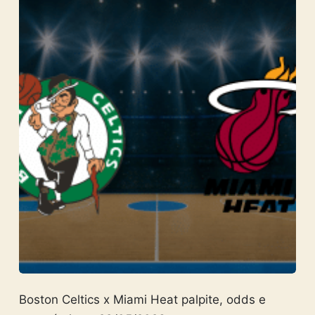
Boston Celtics x Miami Heat palpite, odds e