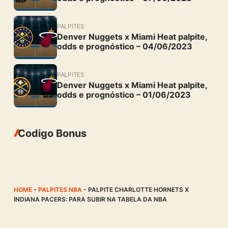
PALPITES
Denver Nuggets x Miami Heat palpite,
odds e prognóstico – 04/06/2023
PALPITES
Denver Nuggets x Miami Heat palpite,
odds e prognóstico – 01/06/2023
Codigo Bonus
HOME
-
PALPITES NBA
-
PALPITE CHARLOTTE HORNETS X
INDIANA PACERS: PARA SUBIR NA TABELA DA NBA