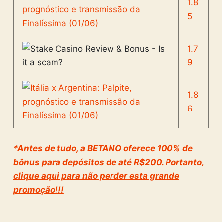
1.8
5
1.7
9
1.8
6
*Antes de tudo, a BETANO oferece 100% de
bônus para depósitos de até R$200. Portanto,
clique aqui para não perder esta grande
promoção!!!