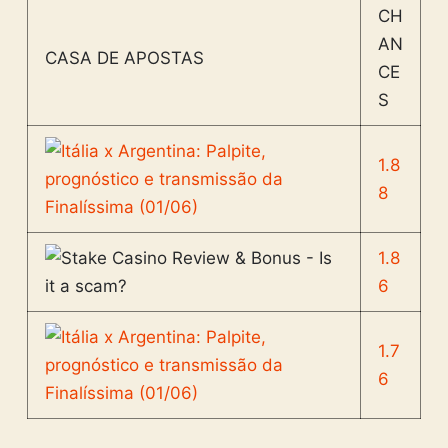
CH
AN
CASA DE APOSTAS
CE
S
1.8
8
1.8
6
1.7
6