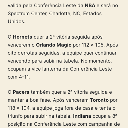
válida pela Conferência Leste da
NBA
e será no
Spectrum Center, Charlotte, NC, Estados
Unidos.
O
Hornets
quer a 2ª vitória seguida após
vencerem o
Orlando
Magic
por 112 x 105. Após
oito derrotas seguidas, a equipe quer continuar
vencendo para subir na tabela. No momento,
ocupam a vice lanterna da Conferência Leste
com 4-11.
O
Pacers
também quer a 2ª vitória seguida e
manter a boa fase. Após vencerem
Toronto
por
118 x 104, a equipe joga fora de casa e tenta o
triunfo para subir na tabela.
Indiana
ocupa a 8ª
posição na Conferência Leste com campanha de