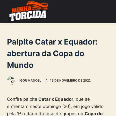
S
k
i
p
t
Palpite Catar x Equador:
o
c
abertura da Copa do
o
Mundo
n
t
e
IGOR MANOEL
19 DE NOVEMBRO DE 2022
n
t
Confira palpite
Catar x Equador
, que se
enfrentam neste domingo (20), em jogo válido
a
pela 1
rodada da fase de grupos da
Copa do