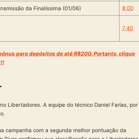
8,00
7,40
ônus para depósitos de até R$200. Portanto, clique
!!
r
no Libertadores. A equipe do técnico Daniel Farías, por
o.
a sua campanha com a segunda melhor pontuação da
River confirmou sua classificação para a Libertadores