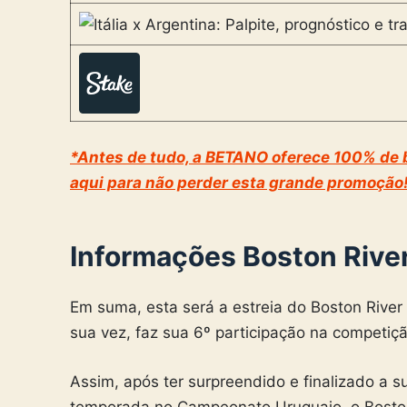
*Antes de tudo, a BETANO oferece 100% de b
aqui para não perder esta grande promoção!
Informações Boston Rive
Em suma, esta será a estreia do Boston River 
sua vez, faz sua 6º participação na competiçã
Assim, após ter surpreendido e finalizado 
temporada no Campeonato Uruguaio, o Boston 