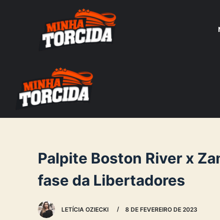
S
k
i
p
t
o
c
o
n
t
e
Palpite Boston River x Za
n
fase da Libertadores
t
LETÍCIA OZIECKI
8 DE FEVEREIRO DE 2023