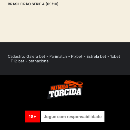
BRASILEIRÃO SÉRIE A (09/10)
Cadastro:
Galera bet
-
Parimatch
-
Pixbet
-
Estrela bet
-
1xbet
-
F12 bet
-
betnacional
18+
Jogue com responsabilidade