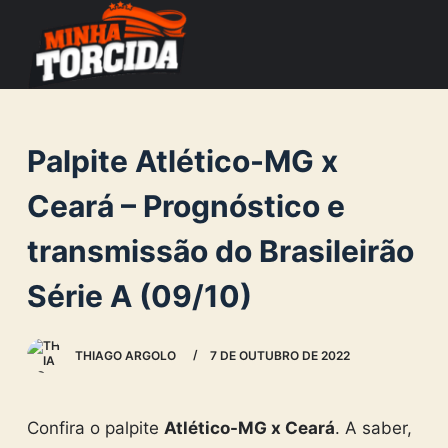
S
k
i
p
t
Palpite Atlético-MG x
o
c
Ceará – Prognóstico e
o
transmissão do Brasileirão
n
t
Série A (09/10)
e
n
THIAGO ARGOLO
7 DE OUTUBRO DE 2022
t
Confira o palpite
Atlético-MG x Ceará
. A saber,