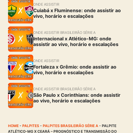
ONDE ASSISTIR
Cuiabá x Fluminense: onde assistir ao
vivo, horário e escalações
ONDE ASSISTIR BRASILEIRÃO SÉRIE A
Internacional x Atlético-MG: onde
assistir ao vivo, horário e escalações
ONDE ASSISTIR
Fortaleza x Grêmio: onde assistir ao
vivo, horário e escalações
ONDE ASSISTIR BRASILEIRÃO SÉRIE A
São Paulo x Corinthians: onde assistir
ao vivo, horário e escalações
HOME
-
PALPITES
-
PALPITES BRASILEIRÃO SÉRIE A
-
PALPITE
ATLÉTICO-MG X CEARÁ – PROGNÓSTICO E TRANSMISSÃO DO