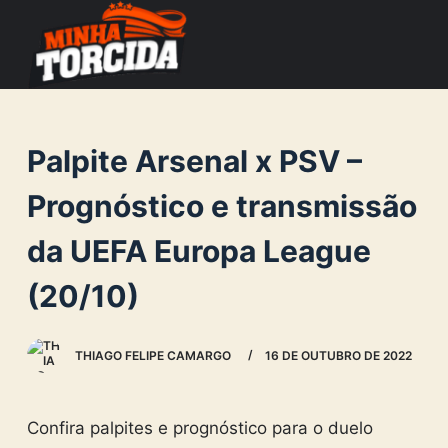
S
k
i
p
t
Palpite Arsenal x PSV –
o
c
Prognóstico e transmissão
o
da UEFA Europa League
n
t
(20/10)
e
n
THIAGO FELIPE CAMARGO
16 DE OUTUBRO DE 2022
t
Confira palpites e prognóstico para o duelo