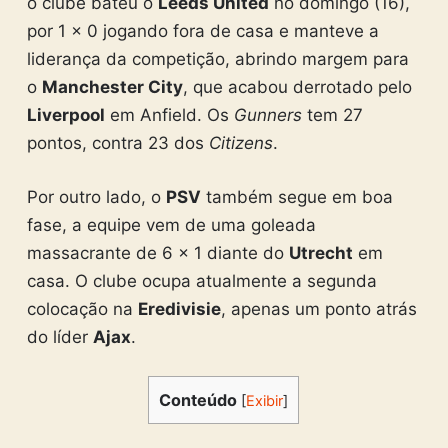
o clube bateu o
Leeds United
no domingo (16),
por 1 x 0 jogando fora de casa e manteve a
liderança da competição, abrindo margem para
o
Manchester City
, que acabou derrotado pelo
Liverpool
em Anfield. Os
Gunners
tem 27
pontos, contra 23 dos
Citizens
.
Por outro lado, o
PSV
também segue em boa
fase, a equipe vem de uma goleada
massacrante de 6 x 1 diante do
Utrecht
em
casa. O clube ocupa atualmente a segunda
colocação na
Eredivisie
, apenas um ponto atrás
do líder
Ajax
.
Conteúdo
[
Exibir
]