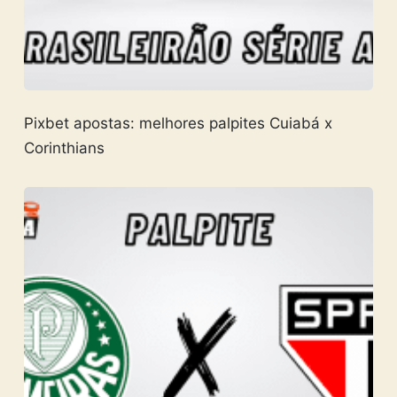
Pixbet apostas: melhores palpites Cuiabá x
Corinthians