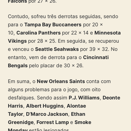
Falcons
por 27 x 26.
Contudo, sofreu três derrotas seguidas, sendo
para o
Tampa Bay Buccaneers
por 20 x
10,
Carolina Panthers
por 22 x 14 e
Minnesota
Vikings
por 28 x 25. Em seguida, se recuperou
e venceu o
Seattle Seahwaks
por 39 x 32. No
entanto, vem de derrota para o
Cincinnati
Bengals
pelo placar de 30 x 26.
Em suma, o
New Orleans Saints
conta com
alguns problemas para o jogo, com oito
desfalques. Sendo assim
P.J. Williams
,
Deonte
Harris
,
Albert Huggins
,
Alontae
Taylor
,
D’Marco Jackson
,
Ethan
Greenidge
,
Forrest Lamp
e
Smoke
Monday
estão lesionados.