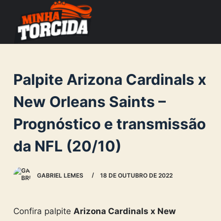
S
k
i
p
t
Palpite Arizona Cardinals x
o
c
New Orleans Saints –
o
Prognóstico e transmissão
n
t
da NFL (20/10)
e
n
GABRIEL LEMES
18 DE OUTUBRO DE 2022
t
Confira palpite
Arizona Cardinals x New