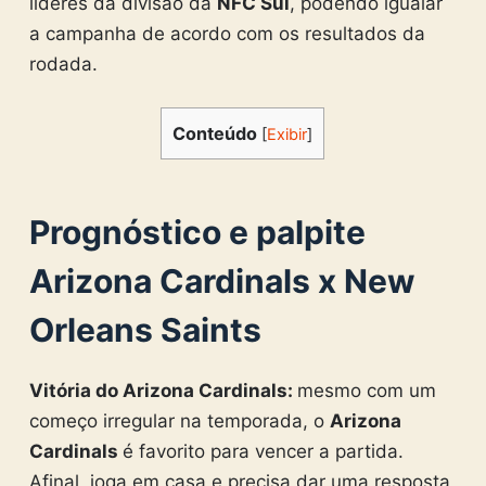
líderes da divisão da
NFC Sul
, podendo igualar
a campanha de acordo com os resultados da
rodada.
Conteúdo
[
Exibir
]
Prognóstico e palpite
Arizona Cardinals x New
Orleans Saints
Vitória do Arizona Cardinals:
mesmo com um
começo irregular na temporada, o
Arizona
Cardinals
é favorito para vencer a partida.
Afinal, joga em casa e precisa dar uma resposta