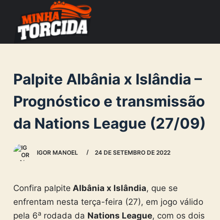
S
k
i
p
t
Palpite Albânia x Islândia –
o
c
Prognóstico e transmissão
o
da Nations League (27/09)
n
t
e
IGOR MANOEL
24 DE SETEMBRO DE 2022
n
t
Confira palpite
Albânia x Islândia
, que se
enfrentam nesta terça-feira (27), em jogo válido
a
pela 6
rodada da
Nations League
, com os dois