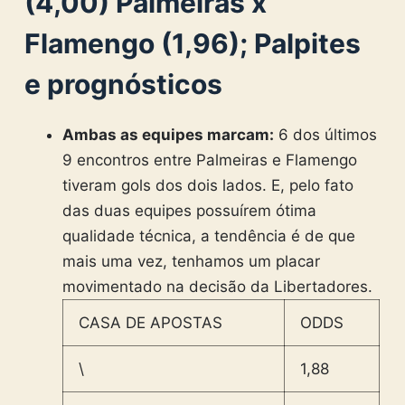
(4,00) Palmeiras x
Flamengo (1,96); Palpites
e prognósticos
Ambas as equipes marcam:
6 dos últimos
9 encontros entre Palmeiras e Flamengo
tiveram gols dos dois lados. E, pelo fato
das duas equipes possuírem ótima
qualidade técnica, a tendência é de que
mais uma vez, tenhamos um placar
movimentado na decisão da Libertadores.
CASA DE APOSTAS
ODDS
\
1,88