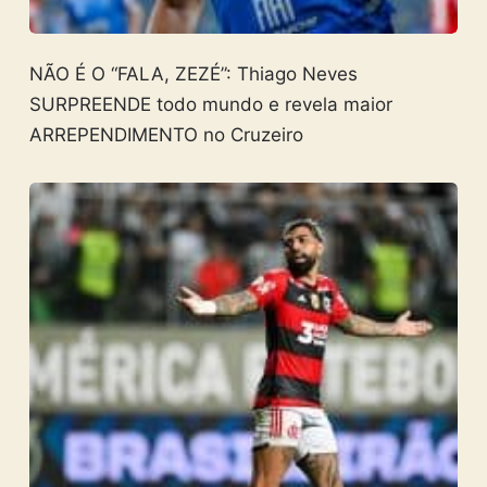
NÃO É O “FALA, ZEZÉ”: Thiago Neves
SURPREENDE todo mundo e revela maior
ARREPENDIMENTO no Cruzeiro