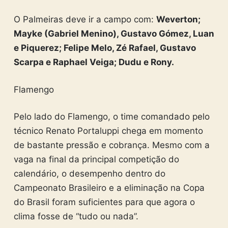
O Palmeiras deve ir a campo com:
Weverton;
Mayke (Gabriel Menino), Gustavo Gómez, Luan
e Piquerez; Felipe Melo, Zé Rafael, Gustavo
Scarpa e Raphael Veiga; Dudu e Rony.
Flamengo
Pelo lado do Flamengo, o time comandado pelo
técnico Renato Portaluppi chega em momento
de bastante pressão e cobrança. Mesmo com a
vaga na final da principal competição do
calendário, o desempenho dentro do
Campeonato Brasileiro e a eliminação na Copa
do Brasil foram suficientes para que agora o
clima fosse de “tudo ou nada”.