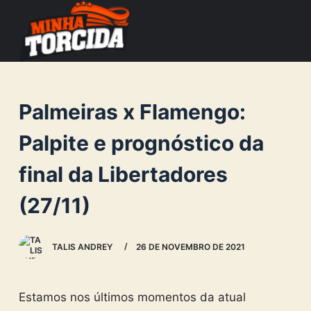
S
k
i
p
t
Palmeiras x Flamengo:
o
c
Palpite e prognóstico da
o
final da Libertadores
n
t
(27/11)
e
n
TALIS ANDREY
26 DE NOVEMBRO DE 2021
t
Estamos nos últimos momentos da atual