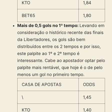
KTO
1,84
BET65
1,80
Mais de 0,5 gols no 1º tempo:
Levando em
consideração o histórico recente das finais
da Libertadores, os gols são bem
distribuídos entre os 2 tempos e por isso,
este palpite ao 1º e 2º tempo é
interessante. Cabe ao apostador optar pelo
palpite mais rentável, que hoje é o de pelo
menos um gol no primeiro tempo.
CASA DE APOSTAS
ODDS
\
1,45
KTO
1,40