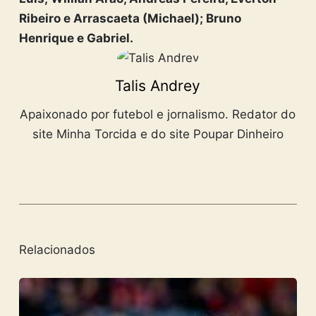
Ribeiro e Arrascaeta (Michael); Bruno
Henrique e Gabriel.
Talis Andrey
Apaixonado por futebol e jornalismo. Redator do
site Minha Torcida e do site Poupar Dinheiro
Relacionados