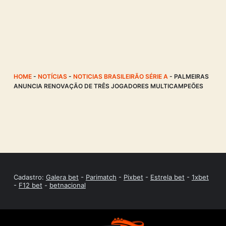
HOME
-
NOTÍCIAS
-
NOTICIAS BRASILEIRÃO SÉRIE A
-
PALMEIRAS
ANUNCIA RENOVAÇÃO DE TRÊS JOGADORES MULTICAMPEÕES
Cadastro:
Galera bet
-
Parimatch
-
Pixbet
-
Estrela bet
-
1xbet
-
F12 bet
-
betnacional