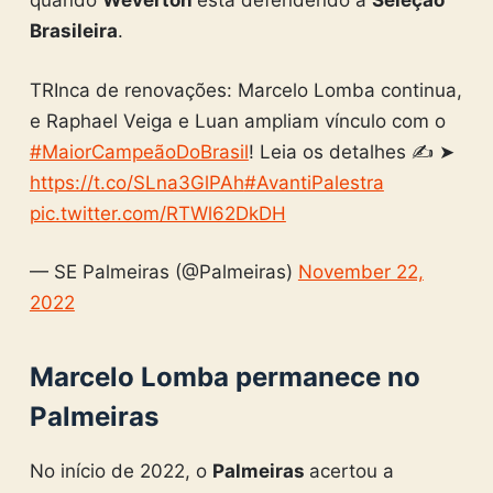
quando
Weverton
está defendendo a
Seleção
Brasileira
.
TRInca de renovações: Marcelo Lomba continua,
e Raphael Veiga e Luan ampliam vínculo com o
#MaiorCampeãoDoBrasil
! Leia os detalhes ✍️ ➤
https://t.co/SLna3GlPAh
#AvantiPalestra
pic.twitter.com/RTWl62DkDH
— SE Palmeiras (@Palmeiras)
November 22,
2022
Marcelo Lomba permanece no
Palmeiras
No início de 2022, o
Palmeiras
acertou a