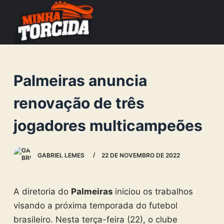
S
k
i
p
t
Palmeiras anuncia
o
c
renovação de três
o
jogadores multicampeões
n
t
e
GABRIEL LEMES
22 DE NOVEMBRO DE 2022
n
t
A diretoria do
Palmeiras
iniciou os trabalhos
visando a próxima temporada do futebol
brasileiro. Nesta terça-feira (22), o clube