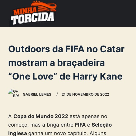
S
k
i
p
t
Outdoors da FIFA no Catar
o
c
mostram a braçadeira
o
“One Love” de Harry Kane
n
t
e
GABRIEL LEMES
21 DE NOVEMBRO DE 2022
n
t
A
Copa do Mundo 2022
está apenas no
começo, mas a briga entre
FIFA
e
Seleção
Inglesa
ganha um novo capítulo. Alguns