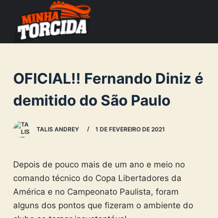
S
k
i
p
t
OFICIAL!! Fernando Diniz é
o
c
demitido do São Paulo
o
n
TALIS ANDREY
1 DE FEVEREIRO DE 2021
t
e
n
Depois de pouco mais de um ano e meio no
t
comando técnico do Copa Libertadores da
América e no Campeonato Paulista, foram
alguns dos pontos que fizeram o ambiente do