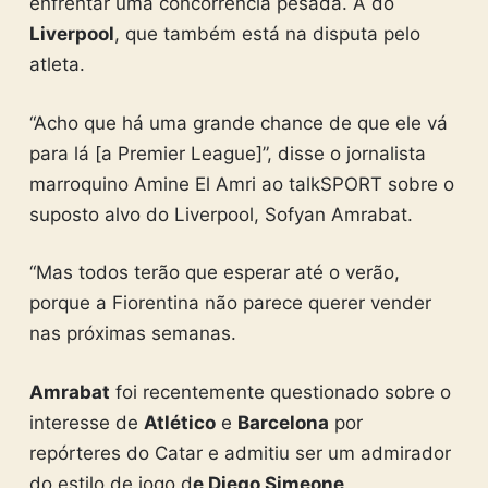
enfrentar uma concorrência pesada. A do
Liverpool
, que também está na disputa pelo
atleta.
“Acho que há uma grande chance de que ele vá
para lá [a Premier League]”, disse o jornalista
marroquino Amine El Amri ao talkSPORT sobre o
suposto alvo do Liverpool, Sofyan Amrabat.
“Mas todos terão que esperar até o verão,
porque a Fiorentina não parece querer vender
nas próximas semanas.
Amrabat
foi recentemente questionado sobre o
interesse de
Atlético
e
Barcelona
por
repórteres do Catar e admitiu ser um admirador
do estilo de jogo d
e Diego Simeone
.