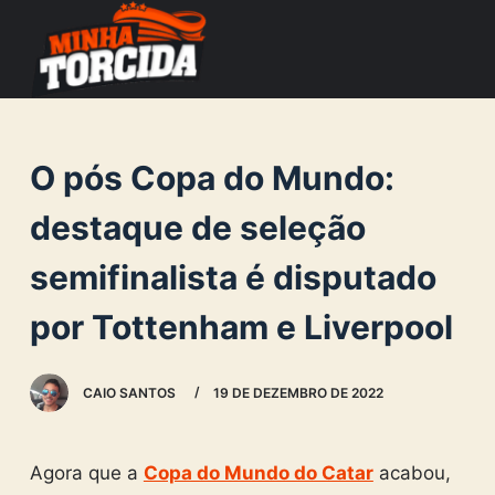
S
k
i
p
t
O pós Copa do Mundo:
o
c
destaque de seleção
o
semifinalista é disputado
n
t
por Tottenham e Liverpool
e
n
CAIO SANTOS
19 DE DEZEMBRO DE 2022
t
Agora que a
Copa do Mundo do Catar
acabou,