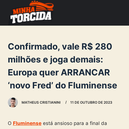
S
k
i
p
t
Confirmado, vale R$ 280
o
c
milhões e joga demais:
o
Europa quer ARRANCAR
n
t
‘novo Fred’ do Fluminense
e
n
MATHEUS CRISTIANINI
11 DE OUTUBRO DE 2023
t
O
Fluminense
está ansioso para a final da