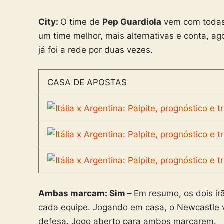
City:
O time de
Pep Guardiola
vem com todas 
um time melhor, mais alternativas e conta, 
já foi a rede por duas vezes.
CASA DE APOSTAS
Ambas marcam: Sim –
Em resumo, os dois irã
cada equipe. Jogando em casa, o Newcastle va
defesa. Jogo aberto para ambos marcarem.