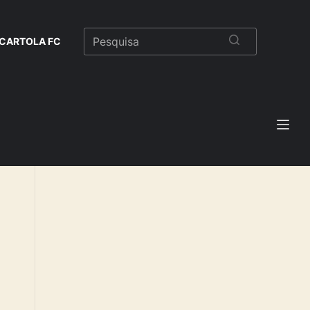
CARTOLA FC