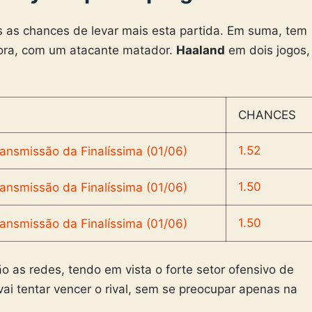
as chances de levar mais esta partida. Em suma, tem
agora, com um atacante matador.
Haaland
em dois jogos,
CHANCES
1.52
1.50
1.50
o as redes, tendo em vista o forte setor ofensivo de
i tentar vencer o rival, sem se preocupar apenas na