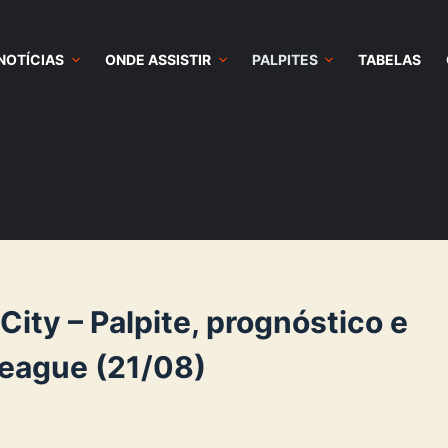
NOTÍCIAS
ONDE ASSISTIR
PALPITES
TABELAS
ity – Palpite, prognóstico e
League (21/08)