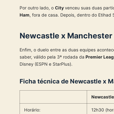
Por outro lado, o
City
venceu suas duas parti
Ham
, fora de casa. Depois, dentro do Etihad
Newcastle x Manchester 
Enfim, o duelo entre as duas equipes acontece
saber, válido pela 3ª rodada da
Premier Lea
Disney (ESPN e StarPlus).
Ficha técnica de
Newcastle x M
Newcastle
Horário:
12h30 (horá