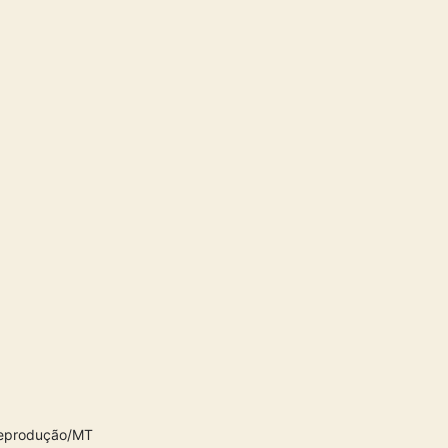
eprodução/MT