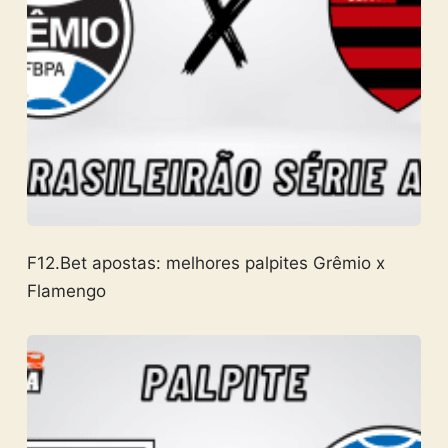
F12.Bet apostas: melhores palpites Grêmio x
Flamengo