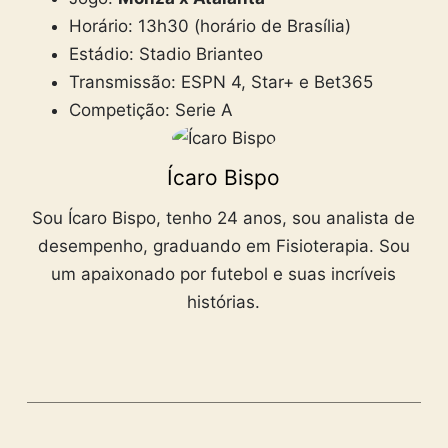
Horário: 13h30 (horário de Brasília)
Estádio: Stadio Brianteo
Transmissão: ESPN 4, Star+ e Bet365
Competição: Serie A
Ícaro Bispo
Sou Ícaro Bispo, tenho 24 anos, sou analista de
desempenho, graduando em Fisioterapia. Sou
um apaixonado por futebol e suas incríveis
histórias.