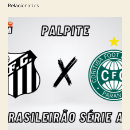
Relacionados