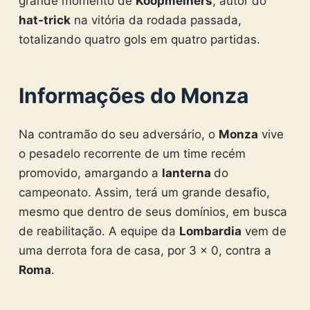
grande momento de
Koopmeiners
, autor do
hat-trick
na vitória da rodada passada,
totalizando quatro gols em quatro partidas.
Informações do Monza
Na contramão do seu adversário, o
Monza
vive
o pesadelo recorrente de um time recém
promovido, amargando a
lanterna
do
campeonato. Assim, terá um grande desafio,
mesmo que dentro de seus domínios, em busca
de reabilitação. A equipe da
Lombardia
vem de
uma derrota fora de casa, por 3 x 0, contra a
Roma
.