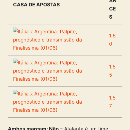
AN
CASA DE APOSTAS
CE
S
1.6
0
1.5
5
1.5
7
Ambos marcam: Não
– Atalanta é um time