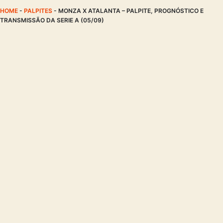
HOME
-
PALPITES
-
MONZA X ATALANTA – PALPITE, PROGNÓSTICO E
TRANSMISSÃO DA SERIE A (05/09)