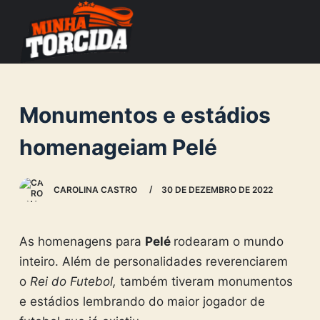
S
k
i
p
t
Monumentos e estádios
o
c
homenageiam Pelé
o
n
CAROLINA CASTRO
30 DE DEZEMBRO DE 2022
t
e
n
As homenagens para
Pelé
rodearam o mundo
t
inteiro. Além de personalidades reverenciarem
o
Rei do Futebol,
também tiveram monumentos
e estádios lembrando do maior jogador de