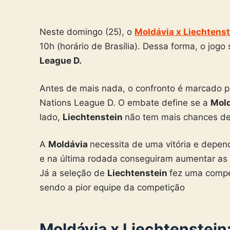
Neste domingo (25), o
Moldávia x
Liechtens
10h (horário de Brasília). Dessa forma, o jog
League D.
Antes de mais nada, o confronto é marcado p
Nations League D. O embate define se a
Mol
lado,
Liechtenstein
não tem mais chances de
A
Moldávia
necessita de uma vitória e depen
e na última rodada conseguiram aumentar as c
Já a seleção de
Liechtenstein
fez uma compe
sendo a pior equipe da competição
Moldávia x
Liechtenstein