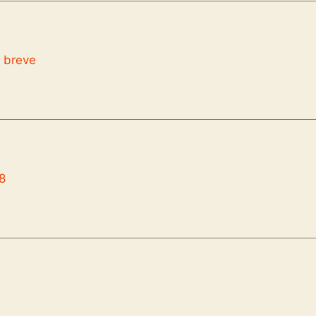
 breve
8