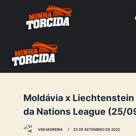
S
k
i
p
t
o
c
o
n
t
e
Moldávia x Liechtenstein
n
da Nations League (25/0
t
VINI MOREIRA
23 DE SETEMBRO DE 2022