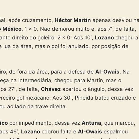
nal, após cruzamento,
Héctor Martín
apenas desviou n
o
México,
1 x 0. Não demorou muito e, aos 7′, de falta,
to direito do goleiro, 2 x 0. Aos 10′,
Lozano
chegou a
a lua da área, mas o gol foi anulado, por posição de
ro, de fora da área, para a defesa de
Al-Owais.
Na
beça na intermediária, chegou para Martín, mas o
os 27′, de falta,
Chávez
acertou o ângulo, dessa vez
rceiro gol mexicano. Aos 30′, Pineida bateu cruzado e
u ao lado da trave direita.
ico
por impedimento, dessa vez
Antuna,
que marcou,
 aos 46′,
Lozano
cobrou falta e
Al-Owais
espalmou