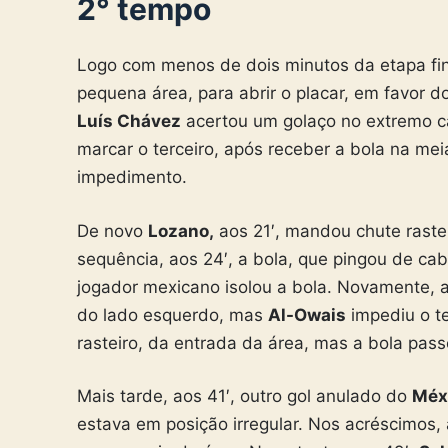
2° tempo
Logo com menos de dois minutos da etapa fi
pequena área, para abrir o placar, em favor d
Luís Chávez
acertou um golaço no extremo can
marcar o terceiro, após receber a bola na mei
impedimento.
De novo
Lozano,
aos 21′, mandou chute rastei
sequência, aos 24′, a bola, que pingou de ca
jogador mexicano isolou a bola. Novamente, a
do lado esquerdo, mas
Al-Owais
impediu o te
rasteiro, da entrada da área, mas a bola passo
Mais tarde, aos 41′, outro gol anulado do
Méx
estava em posição irregular. Nos acréscimos,