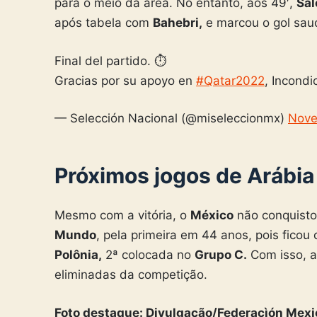
para o meio da área. No entanto, aos 49′,
Sal
após tabela com
Bahebri,
e marcou o gol saud
Final del partido. ⏱
Gracias por su apoyo en
#Qatar2022
, Incondi
— Selección Nacional (@miseleccionmx)
Nove
Próximos jogos de Arábia
Mesmo com a vitória, o
México
não conquistou
Mundo
, pela primeira em 44 anos, pois fico
Polônia,
2ª colocada no
Grupo C.
Com isso, 
eliminadas da competição.
Foto destaque: Divulgação/Federacìón Mexi