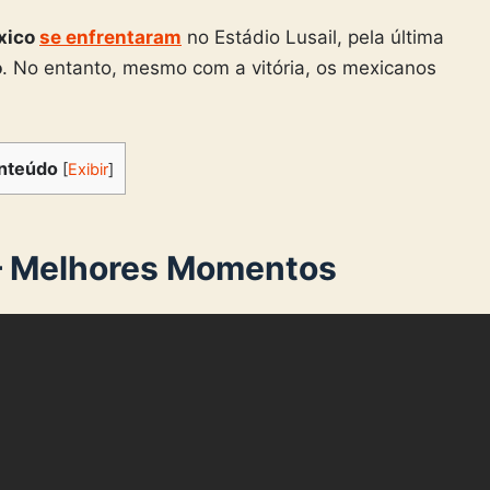
xico
se enfrentaram
no Estádio Lusail, pela última
o
. No entanto, mesmo com a vitória, os mexicanos
nteúdo
[
Exibir
]
 – Melhores Momentos