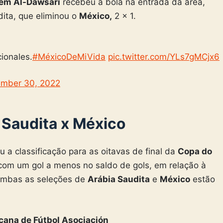
em Al-Dawsari
recebeu a bola na entrada da área,
ita, que eliminou o
México,
2 x 1.
cionales.
#MéxicoDeMiVida
pic.twitter.com/YLs7gMCjx6
mber 30, 2022
 Saudita x México
 a classificação para as oitavas de final da
Copa do
u com um gol a menos no saldo de gols, em relação à
ambas as seleções de
Arábia Saudita
e
México
estão
cana de Fútbol Asociación