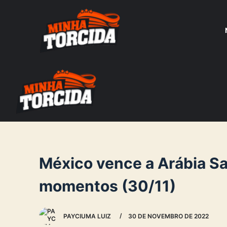
S
k
i
p
t
o
c
o
n
t
e
México vence a Arábia Sa
n
momentos (30/11)
t
PAYCIUMA LUIZ
30 DE NOVEMBRO DE 2022