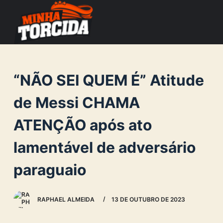
S
k
i
p
t
“NÃO SEI QUEM É” Atitude
o
c
de Messi CHAMA
o
ATENÇÃO após ato
n
t
lamentável de adversário
e
n
paraguaio
t
RAPHAEL ALMEIDA
13 DE OUTUBRO DE 2023