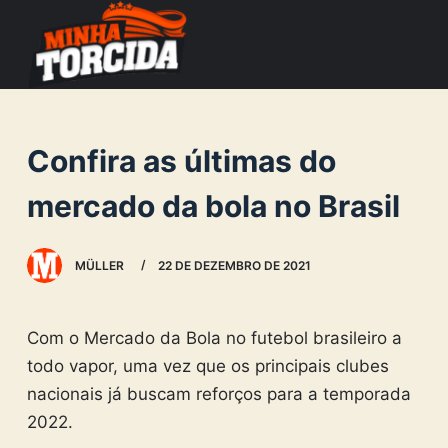
S
k
i
p
t
Confira as últimas do
o
c
mercado da bola no Brasil
o
n
MÜLLER
22 DE DEZEMBRO DE 2021
t
e
n
Com o Mercado da Bola no futebol brasileiro a
t
todo vapor, uma vez que os principais clubes
nacionais já buscam reforços para a temporada
2022.