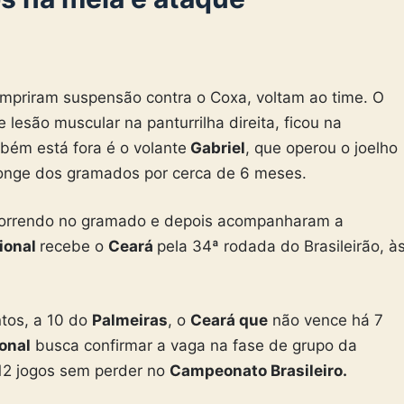
mpriram suspensão contra o Coxa, voltam ao time. O
lesão muscular na panturrilha direita, ficou na
ém está fora é o volante
Gabriel
, que operou o joelho
 longe dos gramados por cerca de 6 meses.
, correndo no gramado e depois acompanharam a
ional
recebe o
Ceará
pela 34ª rodada do Brasileirão, à
ntos, a 10 do
Palmeiras
, o
Ceará que
não vence há 7
onal
busca confirmar a vaga na fase de grupo da
12 jogos sem perder no
Campeonato Brasileiro.