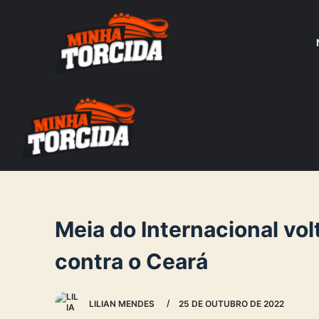
S
k
i
p
t
o
c
o
n
t
e
Meia do Internacional volt
n
contra o Ceará
t
LILIAN MENDES
25 DE OUTUBRO DE 2022