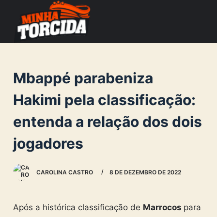
S
k
i
p
t
Mbappé parabeniza
o
c
Hakimi pela classificação:
o
entenda a relação dos dois
n
t
jogadores
e
n
CAROLINA CASTRO
8 DE DEZEMBRO DE 2022
t
Após a histórica classificação de
Marrocos
para