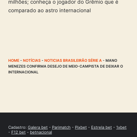
milhões; conheça o jogador do Grêmio que é
comparado ao astro internacional
HOME
-
NOTÍCIAS
-
NOTICIAS BRASILEIRÃO SÉRIE A
-
MANO
MENEZES CONFIRMA DESEJO DE MEIO-CAMPISTA DE DEIXAR O
INTERNACIONAL
Cadastro:
Galera bet
-
Parimatch
-
Pixbet
-
Estrela bet
-
1xbet
-
F12 bet
-
betnacional