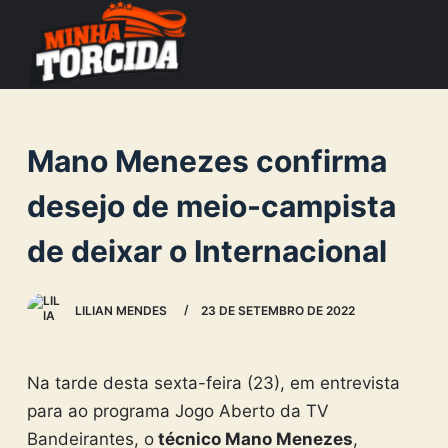
S
k
i
p
t
Mano Menezes confirma
o
c
desejo de meio-campista
o
de deixar o Internacional
n
t
e
LILIAN MENDES
23 DE SETEMBRO DE 2022
n
t
Na tarde desta sexta-feira (23), em entrevista
para ao programa Jogo Aberto da TV
Bandeirantes, o
técnico Mano Menezes
,