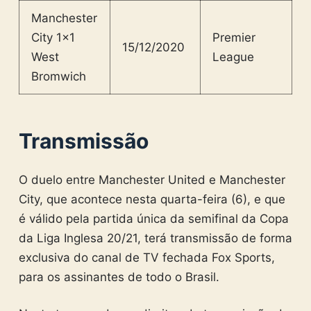
Manchester
City 1×1
Premier
15/12/2020
West
League
Bromwich
Transmissão
O duelo entre Manchester United e Manchester
City, que acontece nesta quarta-feira (6), e que
é válido pela partida única da semifinal da Copa
da Liga Inglesa 20/21, terá transmissão de forma
exclusiva do canal de TV fechada Fox Sports,
para os assinantes de todo o Brasil.