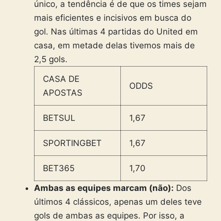
único, a tendência é de que os times sejam
mais eficientes e incisivos em busca do
gol. Nas últimas 4 partidas do United em
casa, em metade delas tivemos mais de
2,5 gols.
CASA DE
ODDS
APOSTAS
BETSUL
1,67
SPORTINGBET
1,67
BET365
1,70
Ambas as equipes marcam (não):
Dos
últimos 4 clássicos, apenas um deles teve
gols de ambas as equipes. Por isso, a