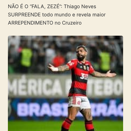
NÃO É O “FALA, ZEZÉ”: Thiago Neves
SURPREENDE todo mundo e revela maior
ARREPENDIMENTO no Cruzeiro