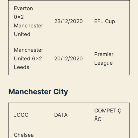
Everton
0x2
23/12/2020
EFL Cup
Manchester
United
Manchester
Premier
United 6×2
20/12/2020
League
Leeds
Manchester City
COMPETIÇ
JOGO
DATA
ÃO
Chelsea