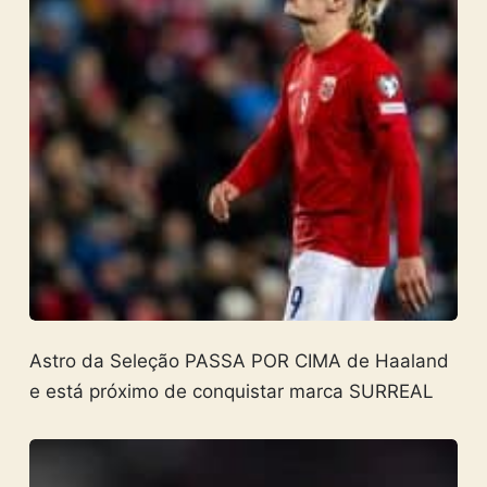
Astro da Seleção PASSA POR CIMA de Haaland
e está próximo de conquistar marca SURREAL