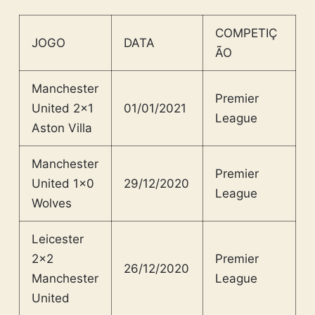
COMPETIÇ
JOGO
DATA
ÃO
Manchester
Premier
United 2×1
01/01/2021
League
Aston Villa
Manchester
Premier
United 1×0
29/12/2020
League
Wolves
Leicester
2×2
Premier
26/12/2020
Manchester
League
United