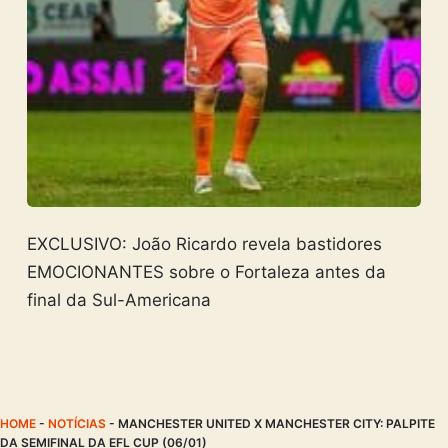
EXCLUSIVO: João Ricardo revela bastidores
EMOCIONANTES sobre o Fortaleza antes da
final da Sul-Americana
HOME
-
NOTÍCIAS
-
MANCHESTER UNITED X MANCHESTER CITY: PALPITE
DA SEMIFINAL DA EFL CUP (06/01)