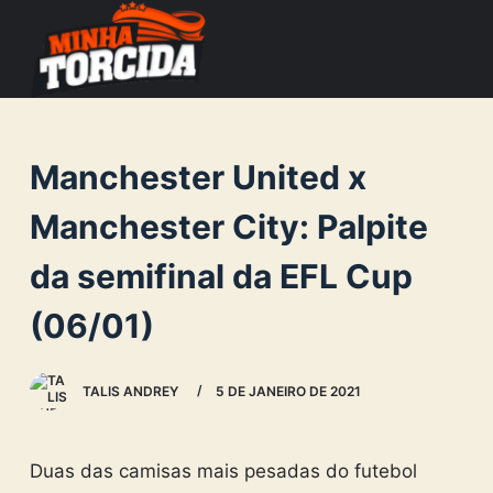
S
k
i
p
t
Manchester United x
o
c
Manchester City: Palpite
o
da semifinal da EFL Cup
n
t
(06/01)
e
n
TALIS ANDREY
5 DE JANEIRO DE 2021
t
Duas das camisas mais pesadas do futebol