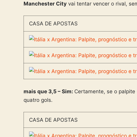
Manchester City
vai tentar vencer o rival, 
CASA DE APOSTAS
mais que 3,5 – Sim:
Certamente, se o palpite
quatro gols.
CASA DE APOSTAS