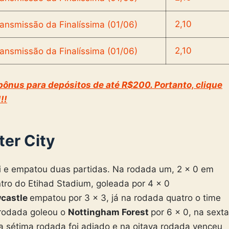
2,10
2,10
ônus para depósitos de até R$200. Portanto, clique
!!
er City
ui e empatou duas partidas. Na rodada um, 2 x 0 em
ntro do Etihad Stadium, goleada por 4 x 0
castle
empatou por 3 x 3, já na rodada quatro o time
 rodada goleou o
Nottingham Forest
por 6 x 0, na sexta
da sétima rodada foi adiado e na oitava rodada venceu