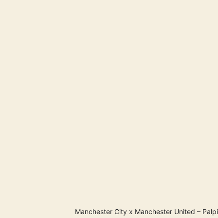
Manchester City x Manchester United – Palpi