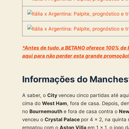
*Antes de tudo, a BETANO oferece 100% de b
aqui para não perder esta grande promoção!
Informações do Manchest
A saber, o
City
venceu cinco partidas até aq
cima do
West Ham
, fora de casa. Depois, de
no
Bournemouth
e fora de casa contra o
New
venceu o
Crystal Palace
por 4 x 2, na quinta
empatou com o
Aston Villa
em 1 x 1, o jogo 