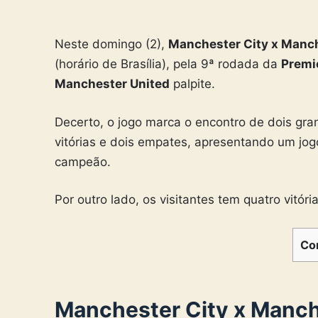
Neste domingo (2),
Manchester City
x Manch
(horário de Brasília), pela 9ª rodada da
Premi
Manchester United
palpite.
Decerto, o jogo marca o encontro de dois gra
vitórias e dois empates, apresentando um jog
campeão.
Por outro lado, os visitantes tem quatro vitór
Co
Manchester City x Manch