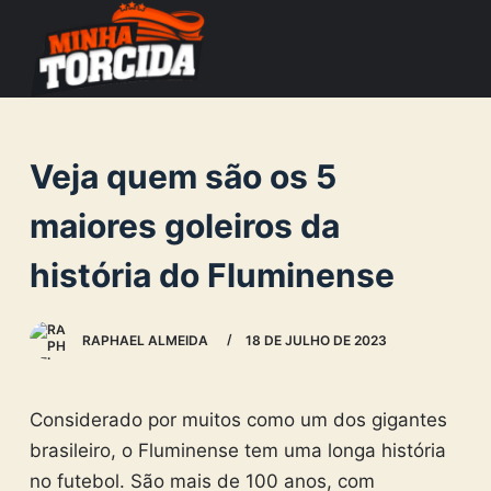
S
k
i
p
t
Veja quem são os 5
o
c
maiores goleiros da
o
história do Fluminense
n
t
e
RAPHAEL ALMEIDA
18 DE JULHO DE 2023
n
t
Considerado por muitos como um dos gigantes
brasileiro, o Fluminense tem uma longa história
no futebol. São mais de 100 anos, com