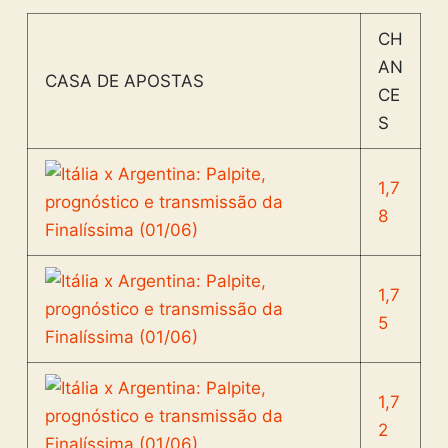
CH
AN
CASA DE APOSTAS
CE
S
1,7
8
1,7
5
1,7
2