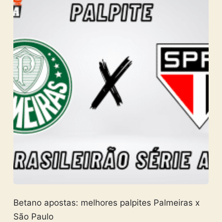
Betano apostas: melhores palpites Palmeiras x
São Paulo