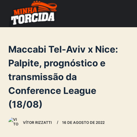
S
k
i
p
t
Maccabi Tel-Aviv x Nice:
o
c
Palpite, prognóstico e
o
transmissão da
n
t
Conference League
e
n
(18/08)
t
VÍTOR RIZZATTI
16 DE AGOSTO DE 2022