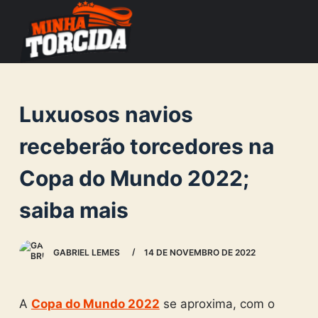
S
k
i
p
t
Luxuosos navios
o
c
receberão torcedores na
o
Copa do Mundo 2022;
n
t
saiba mais
e
n
GABRIEL LEMES
14 DE NOVEMBRO DE 2022
t
A
Copa do Mundo 2022
se aproxima, com o