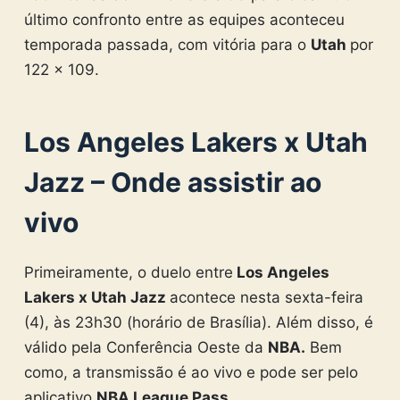
último confronto entre as equipes aconteceu
temporada passada, com vitória para o
Utah
por
122 x 109.
Los Angeles Lakers x Utah
Jazz – Onde assistir ao
vivo
Primeiramente, o duelo entre
Los Angeles
Lakers x Utah Jazz
acontece nesta sexta-feira
(4), às 23h30 (horário de Brasília). Além disso, é
válido pela Conferência Oeste da
NBA
.
Bem
como, a transmissão é ao vivo e pode ser pelo
aplicativo
NBA League Pass
.