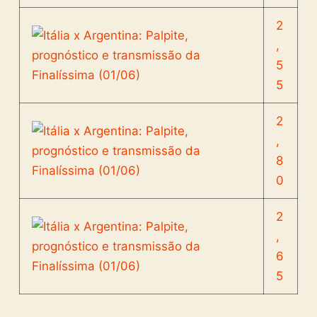
2
,
5
5
2
,
8
0
2
,
6
5