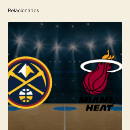
Relacionados