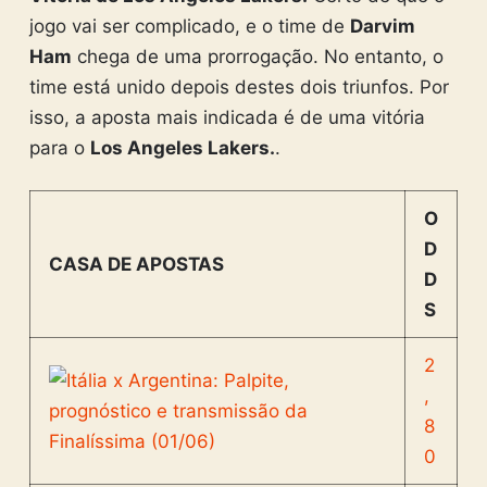
jogo vai ser complicado, e o time de
Darvim
Ham
chega de uma prorrogação. No entanto, o
time está unido depois destes dois triunfos. Por
isso, a aposta mais indicada é de uma vitória
para o
Los Angeles Lakers.
.
O
D
CASA DE APOSTAS
D
S
2
,
8
0