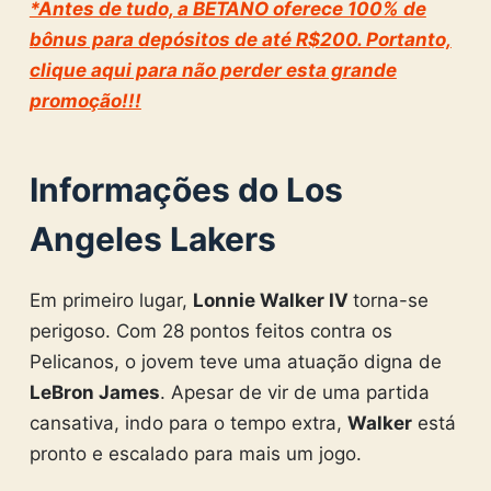
*Antes de tudo, a BETANO oferece 100% de
bônus para depósitos de até R$200. Portanto,
clique aqui para não perder esta grande
promoção!!!
Informações
do Los
Angeles Lakers
Em primeiro lugar,
Lonnie Walker IV
torna-se
perigoso. Com 28 pontos feitos contra os
Pelicanos, o jovem teve uma atuação digna de
LeBron James
. Apesar de vir de uma partida
cansativa, indo para o tempo extra,
Walker
está
pronto e escalado para mais um jogo.