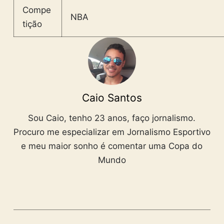
Compe
NBA
tição
Caio Santos
Sou Caio, tenho 23 anos, faço jornalismo.
Procuro me especializar em Jornalismo Esportivo
e meu maior sonho é comentar uma Copa do
Mundo