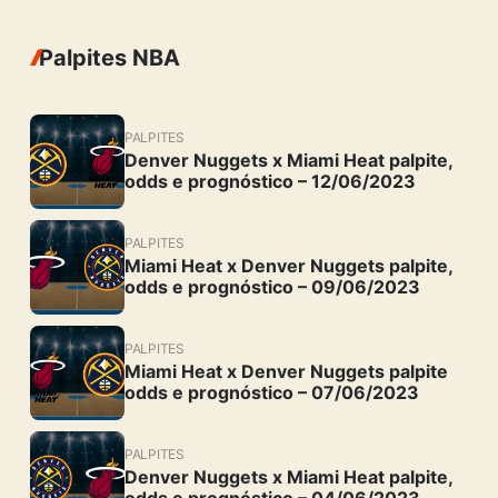
Palpites NBA
PALPITES
Denver Nuggets x Miami Heat palpite,
odds e prognóstico – 12/06/2023
PALPITES
Miami Heat x Denver Nuggets palpite,
odds e prognóstico – 09/06/2023
PALPITES
Miami Heat x Denver Nuggets palpite
odds e prognóstico – 07/06/2023
PALPITES
Denver Nuggets x Miami Heat palpite,