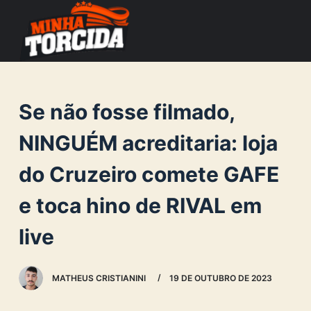
S
k
i
p
t
Se não fosse filmado,
o
c
NINGUÉM acreditaria: loja
o
do Cruzeiro comete GAFE
n
t
e toca hino de RIVAL em
e
n
live
t
MATHEUS CRISTIANINI
19 DE OUTUBRO DE 2023