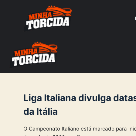
S
k
i
p
t
o
c
o
n
t
e
Liga Italiana divulga data
n
da Itália
t
O Campeonato Italiano está marcado para inic