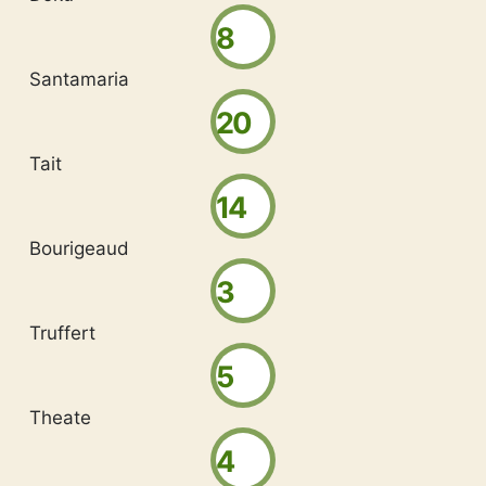
8
Santamaria
20
Tait
14
Bourigeaud
3
Truffert
5
Theate
4