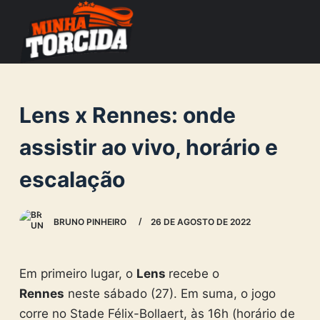
S
k
i
p
t
Lens x Rennes: onde
o
c
assistir ao vivo, horário e
o
escalação
n
t
e
BRUNO PINHEIRO
26 DE AGOSTO DE 2022
n
t
Em primeiro lugar, o
Lens
recebe o
Rennes
neste sábado (27). Em suma, o jogo
corre no Stade Félix-Bollaert, às 16h (horário de