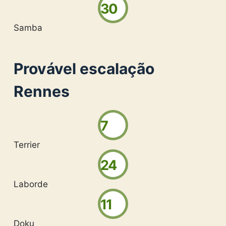
30
Samba
Provável escalação
Rennes
7
Terrier
24
Laborde
11
Doku