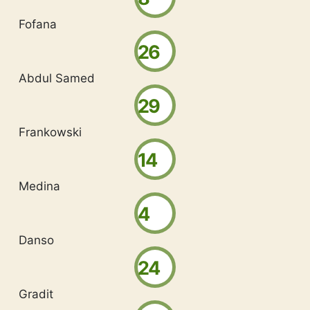
Fofana
26
Abdul Samed
29
Frankowski
14
Medina
4
Danso
24
Gradit