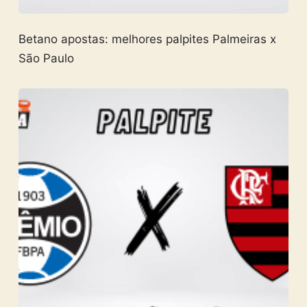
Betano apostas: melhores palpites Palmeiras x
São Paulo