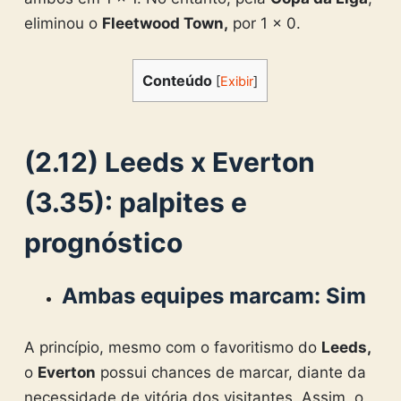
eliminou o
Fleetwood Town,
por 1 x 0.
Conteúdo
[
Exibir
]
(2.12) Leeds x Everton
(3.35): palpites e
prognóstico
Ambas equipes marcam: Sim
A princípio, mesmo com o favoritismo do
Leeds,
o
Everton
possui chances de marcar, diante da
necessidade de vitória dos visitantes. Assim, o