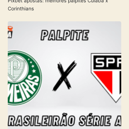
Pixbet apostas: melhores palpites Cuiabá x
Corinthians