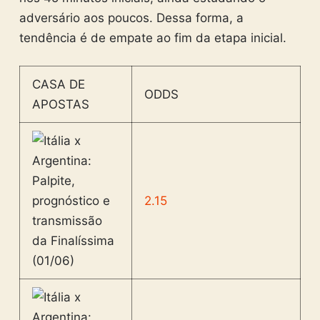
adversário aos poucos. Dessa forma, a
tendência é de empate ao fim da etapa inicial.
CASA DE
ODDS
APOSTAS
2.15