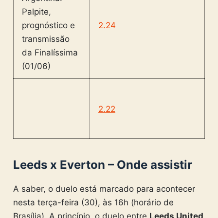
2.24
2.22
Leeds x Everton – Onde assistir
A saber, o duelo está marcado para acontecer
nesta terça-feira (30), às 16h (horário de
Brasília). A princípio, o duelo entre
Leeds United