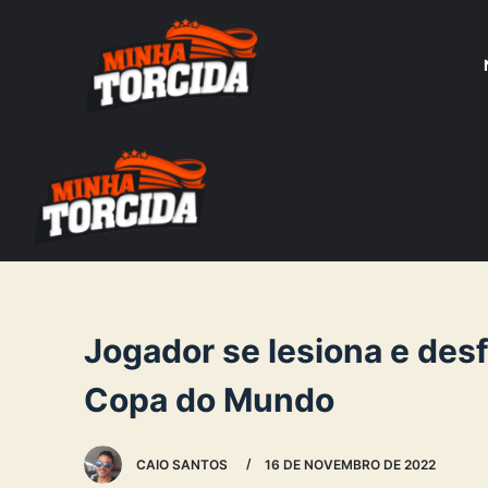
S
k
i
p
t
o
c
o
n
t
e
Jogador se lesiona e des
n
Copa do Mundo
t
CAIO SANTOS
16 DE NOVEMBRO DE 2022