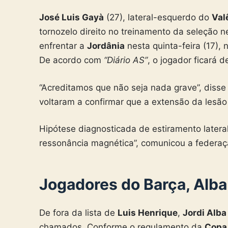
José Luis Gayà
(27), lateral-esquerdo do
Val
tornozelo direito no treinamento da seleção ne
enfrentar a
Jordânia
nesta quinta-feira (17),
De acordo com
“Diário AS”
, o jogador ficará d
“Acreditamos que não seja nada grave”, disse
voltaram a confirmar que a extensão da lesão
Hipótese diagnosticada de estiramento lateral
ressonância magnética”, comunicou a federaç
Jogadores do Barça, Alba
De fora da lista de
Luis Henrique
,
Jordi Alba
chamados. Conforme o regulamento da
Copa