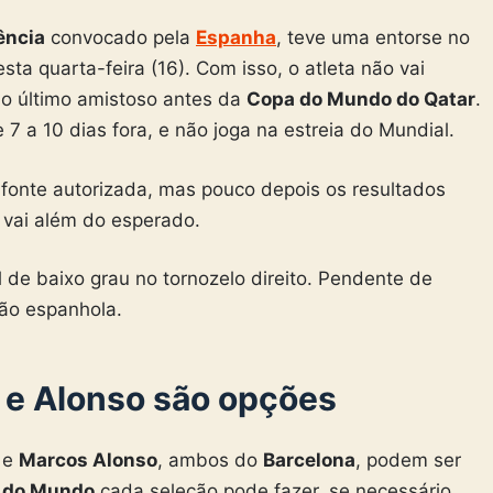
ência
convocado pela
Espanha
, teve uma entorse no
sta quarta-feira (16). Com isso, o atleta não vai
 no último amistoso antes da
Copa do Mundo do Qatar
.
e 7 a 10 dias fora, e não joga na estreia do Mundial.
 fonte autorizada, mas pouco depois os resultados
 vai além do esperado.
 de baixo grau no tornozelo direito. Pendente de
ão espanhola.
 e Alonso são opções
e
Marcos Alonso
, ambos do
Barcelona
, podem ser
 do Mundo
cada seleção pode fazer, se necessário,