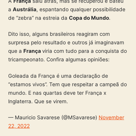
A
França
saiu atrás, mas se recuperou e bateu
a
Austrália
, espantando qualquer possibilidade
de “zebra” na estreia da
Copa do Mundo
.
Dito isso, alguns brasileiros reagiram com
surpresa pelo resultado e outros já imaginavam
que a
França
viria com tudo para a conquista do
tricampeonato. Confira algumas opiniões:
Goleada da França é uma declaração de
“estamos vivos”. Tem que respeitar a campeã do
mundo. E nas quartas deve ter França x
Inglaterra. Que se virem.
— Mauricio Savarese (@MSavarese)
November
22, 2022