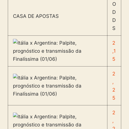
O
D
CASA DE APOSTAS
D
S
2
,1
5
2
,
2
5
2
,
2