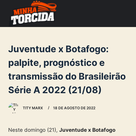
S
k
i
p
t
Juventude x Botafogo:
o
c
palpite, prognóstico e
o
transmissão do Brasileirão
n
t
Série A 2022 (21/08)
e
n
TITY MARX
18 DE AGOSTO DE 2022
t
Neste domingo (21),
Juventude x Botafogo