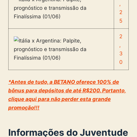
,
2
5
2
,
3
0
*Antes de tudo, a BETANO oferece 100% de
bônus para depósitos de até R$200. Portanto,
clique aqui para não perder esta grande
promoção!!!
Informações do Juventude