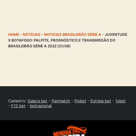
HOME
-
NOTÍCIAS
-
NOTICIAS BRASILEIRÃO SÉRIE A
-
JUVENTUDE
X BOTAFOGO: PALPITE, PROGNÓSTICO E TRANSMISSÃO DO
BRASILEIRÃO SÉRIE A 2022 (21/08)
Cadastro:
Galera bet
-
Parimatch
-
Pixbet
-
Estrela bet
-
1xbet
-
F12 bet
-
betnacional