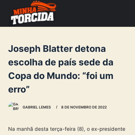
S
k
i
p
t
Joseph Blatter detona
o
c
escolha de país sede da
o
Copa do Mundo: “foi um
n
t
erro”
e
n
GABRIEL LEMES
8 DE NOVEMBRO DE 2022
t
Na manhã desta terça-feira (8), o ex-presidente