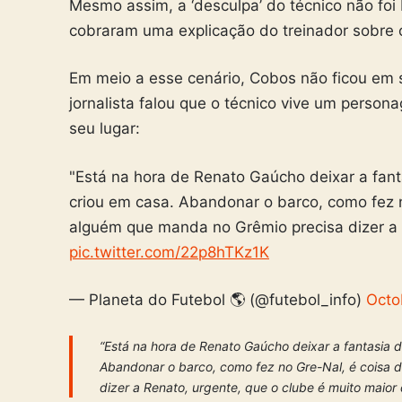
Mesmo assim, a ‘desculpa’ do técnico não foi 
cobraram uma explicação do treinador sobre o 
Em meio a esse cenário, Cobos não ficou em si
jornalista falou que o técnico vive um person
seu lugar:
"Está na hora de Renato Gaúcho deixar a fa
criou em casa. Abandonar o barco, como fez n
alguém que manda no Grêmio precisa dizer a R
pic.twitter.com/22p8hTKz1K
— Planeta do Futebol 🌎 (@futebol_info)
Octo
“Está na hora de Renato Gaúcho deixar a fantasi
Abandonar o barco, como fez no Gre-Nal, é coisa 
dizer a Renato, urgente, que o clube é muito maior 