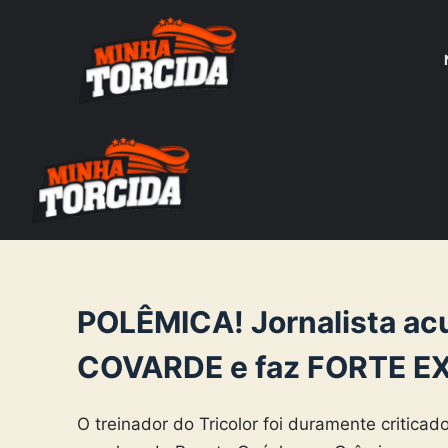
S
k
i
p
t
o
c
o
n
t
e
POLÊMICA! Jornalista ac
n
COVARDE e faz FORTE EXI
t
O treinador do Tricolor foi duramente critica