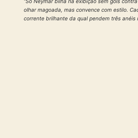
“Só Neymar bilha na exibição sem gols contr
olhar magoada, mas convence com estilo. C
corrente brilhante da qual pendem três anéis