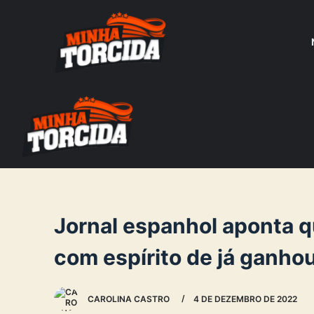
S
k
i
p
t
o
c
o
n
t
e
Jornal espanhol aponta q
n
com espírito de já ganh
t
CAROLINA CASTRO
4 DE DEZEMBRO DE 2022