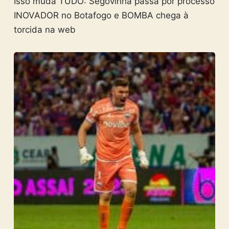
Isso muda TUDO: Segovinha passa por processo
INOVADOR no Botafogo e BOMBA chega à
torcida na web