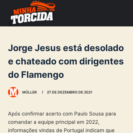
S
k
i
p
t
Jorge Jesus está desolado
o
c
e chateado com dirigentes
o
do Flamengo
n
t
e
MÜLLER
27 DE DEZEMBRO DE 2021
n
t
Após confirmar acerto com Paulo Sousa para
comandar a equipe principal em 2022,
informações vindas de Portugal indicam que